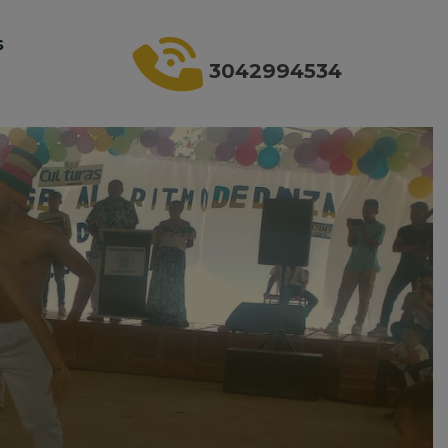
s
3042994534