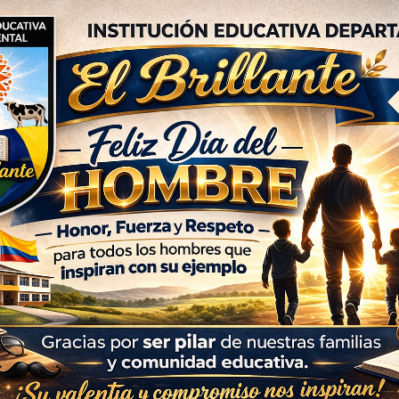
el honor de participar en
Río Estéreo
, reafirmando su comp
 el enfoque tradicional sobre los múltiples usos del coroz
o y su papel en la agenda política actual
.
vo Docente invitó a reflexionar sobre la importancia de impl
 fomenten la curiosidad y el aprendizaje activo en los niños
atos sobre:
Los países que mejor remuneran a sus traba
más comunes en el mundo laboral
nriquece el debate educativo, sino que también promueve u
amos juntos como comunidad educativa!