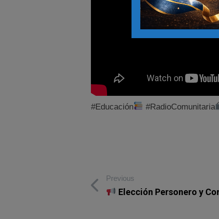
#Educación
#RadioComunitaria
Previous
Elección Personero y Con