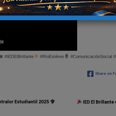
#IEDElBrillante
#RíoEstéreo
#ComunicaciónSocial #
Share on 
tralor Estudiantil 2025
IED El Brillante