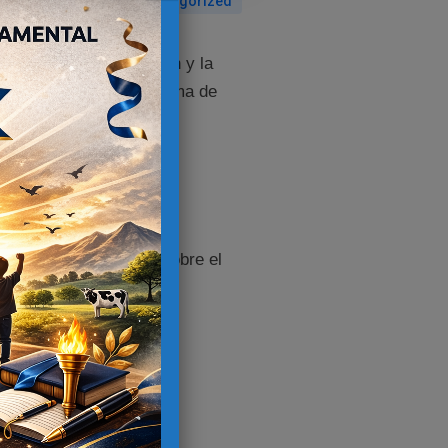
Uncategorized
romiso con la educación y la
o
, para abordar un tema de
ementar
experiencias
.
jadores
na visión más amplia sobre el