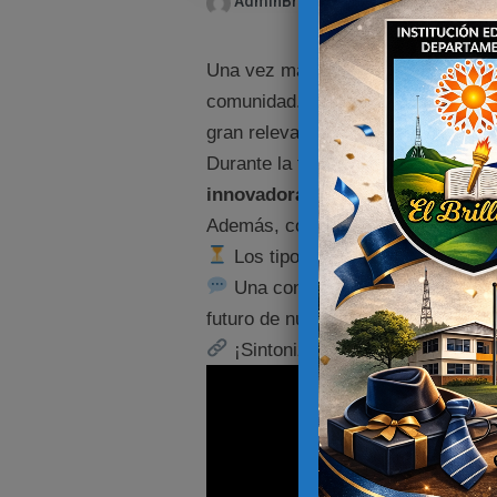
AdminBrillante
abril 2, 2025
Una vez más, nuestro Rector tuvo 
comunidad. En esta ocasión, cambió
gran relevancia nacional:
el trabaj
Durante la transmisión, el Directi
innovadoras en las escuelas
, que
Además, compartió interesantes d
Los tipos de periodos de pago 
Una conversación que no solo e
futuro de nuestros estudiantes.
¡Sintoniza, reflexiona y crezc