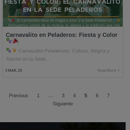
Carnavalito en Peladeros: Fiesta y Color
Carnavalito Peladeruno: Cultura, Alegría y
Talento en la Sede…
2
MAR, 25
Read More
Previous
1
…
3
4
5
6
7
Siguiente