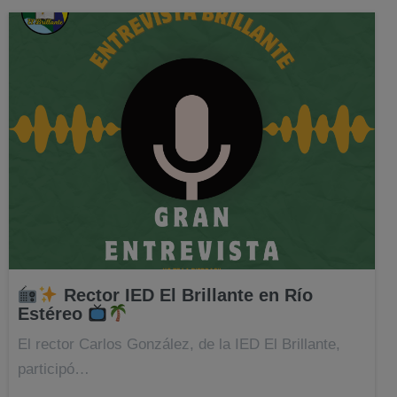
Rector IED El Brillante en Río
Estéreo
El rector Carlos González, de la IED El Brillante,
participó…