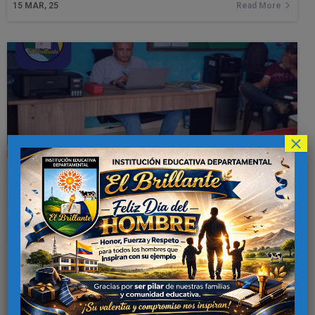
15
MAR, 25
Read More
×
Visita de Padres de El Cariño a
Rectoría
En las horas de la mañana del día de ayer…