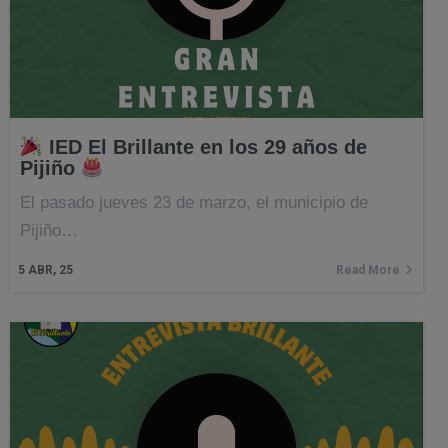
IED El Brillante en los 29 años de
Pijiño
El pasado jueves 23 de marzo, el municipio de
Pijiño…
5
ABR, 25
Read More