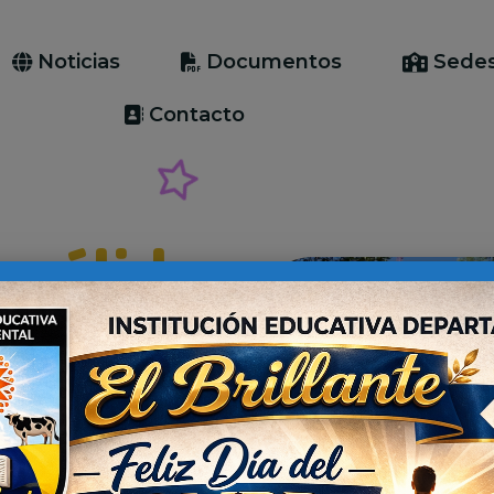
Noticias
Documentos
Sede
Contacto
 cálida
al Técnica
lecimiento público,
 Departamental, que a