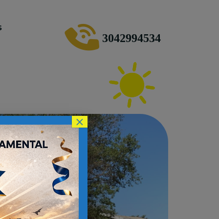
s
3042994534
×